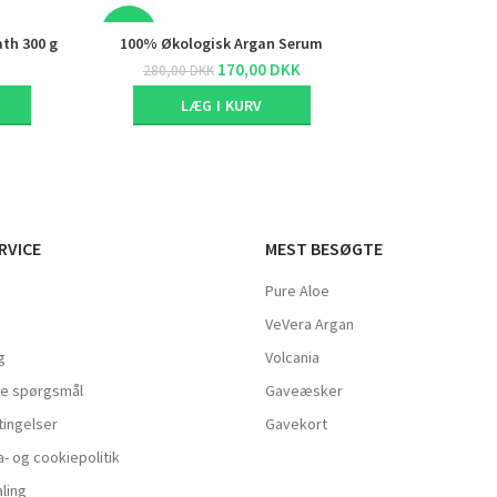
-39%
ath 300 g
100% Økologisk Argan Serum
170,00
DKK
280,00
DKK
SOLD
LÆG I KURV
OUT
RVICE
MEST BESØGTE
Pure Aloe
VeVera Argan
g
Volcania
ede spørgsmål
Gaveæsker
ingelser
Gavekort
- og cookiepolitik
ling