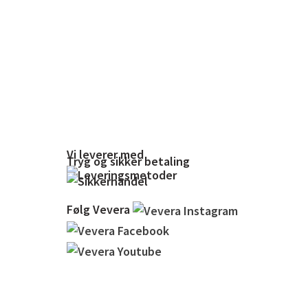
Vi leverer med
Tryg og sikker betaling
Følg Vevera