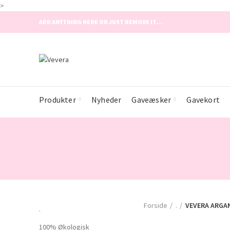
>
ADD ANYTHING HERE OR JUST REMOVE IT…
Produkter
Nyheder
Gaveæsker
Gavekort
Forside
.
VEVERA ARGA
.
100% Økologisk