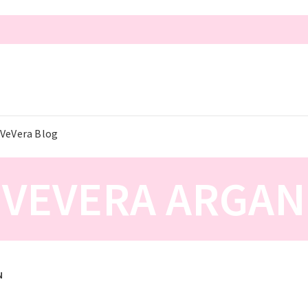
VeVera Blog
VEVERA ARGAN
N