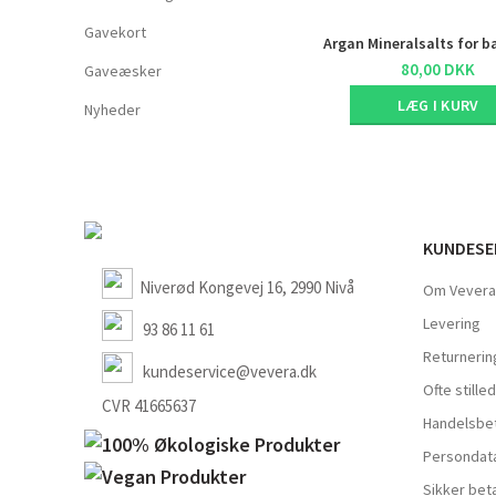
Gavekort
Argan Mineralsalts for b
80,00
DKK
Gaveæsker
LÆG I KURV
Nyheder
KUNDESE
Niverød Kongevej 16, 2990 Nivå
Om Vevera
Levering
93 86 11 61
Returnerin
kundeservice@vevera.dk
Ofte still
CVR 41665637
Handelsbet
Persondata
Sikker beta