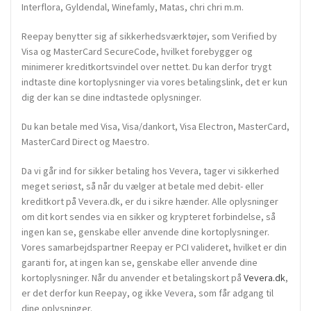
Interflora, Gyldendal, Winefamly, Matas, chri chri m.m.
Reepay benytter sig af sikkerhedsværktøjer, som Verified by
Visa og MasterCard SecureCode, hvilket forebygger og
minimerer kreditkortsvindel over nettet. Du kan derfor trygt
indtaste dine kortoplysninger via vores betalingslink, det er kun
dig der kan se dine indtastede oplysninger.
Du kan betale med Visa, Visa/dankort, Visa Electron, MasterCard,
MasterCard Direct og Maestro.
Da vi går ind for sikker betaling hos Vevera, tager vi sikkerhed
meget seriøst, så når du vælger at betale med debit- eller
kreditkort på Vevera.dk, er du i sikre hænder. Alle oplysninger
om dit kort sendes via en sikker og krypteret forbindelse, så
ingen kan se, genskabe eller anvende dine kortoplysninger.
Vores samarbejdspartner Reepay er PCI valideret, hvilket er din
garanti for, at ingen kan se, genskabe eller anvende dine
kortoplysninger. Når du anvender et betalingskort på
Vevera.dk
,
er det derfor kun Reepay, og ikke Vevera, som får adgang til
dine oplysninger.