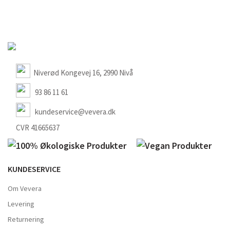
Niverød Kongevej 16, 2990 Nivå
93 86 11 61
kundeservice@vevera.dk
CVR 41665637
KUNDESERVICE
Om Vevera
Levering
Returnering