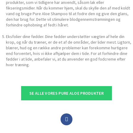
produkter, som vi tidligere har anvendt, såsom lak eller
fikseringsmidler. Når du kommer hjem, skal du skylle den af ​​med koldt
vand og bruge Pure Aloe Shampoo til at fodre den og give den glans,
den har brug for. Dette vil stimulere blodgennemstrømningen og
forhindre ophobning af fedt i håret.
Eksfolier dine fødder. Dine fødder understøtter vægten af ​​hele din
krop, og når du træner, er de et af de områder, der lider mest. Ligtorn,
blærer, hud og en række andre problemer kan forekomme hurtigere
end forventet, hvis vi ikke afhjælper dem i tide. For at forhindre dine
fødder i at lide, anbefaler vi, at du anvender en god fodcreme efter
hver træning.
SE ALLE VORES PURE ALOE PRODUKTER