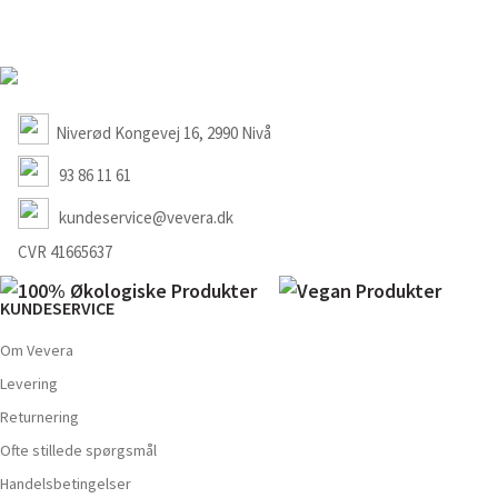
Niverød Kongevej 16, 2990 Nivå
93 86 11 61
kundeservice@vevera.dk
CVR 41665637
KUNDESERVICE
Om Vevera
Levering
Returnering
Ofte stillede spørgsmål
Handelsbetingelser