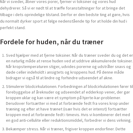
Når vi sveder, åbner vores porer, fjerner vi toksiner og vores hud
dehydrerer. Så vi er nødt til at træffe foranstaltninger for at bringe det
tilbage i dets oprindelige tilstand. Derfor er den bedste ting at gøre, hvis
du normalt dyrker sport at følge nedenstående tip for at holde din hud i
perfekt stand.
Fordele for huden, når du træner
Sved hjælper med at fjerne toksiner. Når du træner sveder du og det er
en naturlig måde at rense huden ved at uddrive akkumulerede toksiner.
Når kropstemperaturen stiger, udvides porerne og udstråler snavs og
døde celler indeholdt i ansigtets og kroppens hud. På denne måde
bidrager vi også til at lindre og forhindre udseendet af akne.
Stimulerer blodcirkulationen. Forbedringen af ​​blodcirkulationen fører til
forebyggelse af åreknuder og udseendet af edderkop vener, der gør
kroppen uklar og kan være et symptom på hjerte-kar-problemer.
Derudover fortsætter vi med at forbrænde fedt fra vores krop under
træning og efter at have trænet (især hvis det er intenst) fortsætter
kroppen med at forbrænde fedt i timevis. Hvis vi kombinerer det med
en god anti-cellulite eller reduktionsmiddel, forbedrer vi dens virkning.
Bekæmper stress. Når vi træner, frigiver kroppen endorfiner. Dette