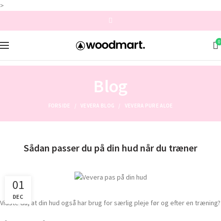
>
0
Blog
FORSIDE
VEVERA BLOG
VEVERA PURE ALOE
Sådan passer du på din hud når du træner
01
DEC
Vidste du, at din hud også har brug for særlig pleje før og efter en træning?