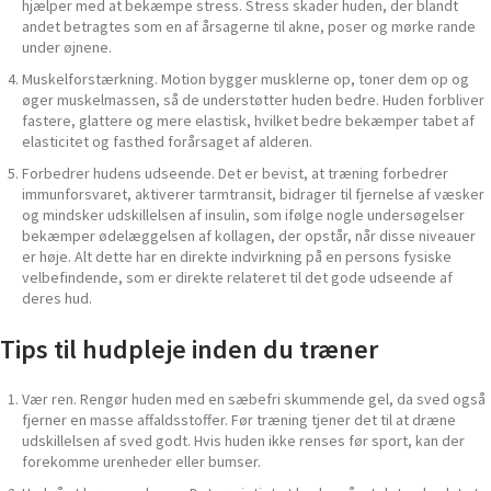
hjælper med at bekæmpe stress. Stress skader huden, der blandt
andet betragtes som en af ​​årsagerne til akne, poser og mørke rande
under øjnene.
Muskelforstærkning. Motion bygger musklerne op, toner dem op og
øger muskelmassen, så de understøtter huden bedre. Huden forbliver
fastere, glattere og mere elastisk, hvilket bedre bekæmper tabet af
elasticitet og fasthed forårsaget af alderen.
Forbedrer hudens udseende. Det er bevist, at træning forbedrer
immunforsvaret, aktiverer tarmtransit, bidrager til fjernelse af væsker
og mindsker udskillelsen af ​​insulin, som ifølge nogle undersøgelser
bekæmper ødelæggelsen af ​​kollagen, der opstår, når disse niveauer
er høje. Alt dette har en direkte indvirkning på en persons fysiske
velbefindende, som er direkte relateret til det gode udseende af
deres hud.
Tips til hudpleje inden du træner
Vær ren. Rengør huden med en sæbefri skummende gel, da sved også
fjerner en masse affaldsstoffer. Før træning tjener det til at dræne
udskillelsen af ​​sved godt. Hvis huden ikke renses før sport, kan der
forekomme urenheder eller bumser.