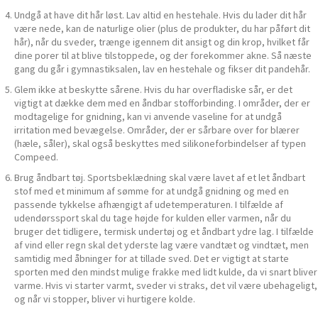
Undgå at have dit hår løst. Lav altid en hestehale. Hvis du lader dit hår
være nede, kan de naturlige olier (plus de produkter, du har påført dit
hår), når du sveder, trænge igennem dit ansigt og din krop, hvilket får
dine porer til at blive tilstoppede, og der forekommer akne. Så næste
gang du går i gymnastiksalen, lav en hestehale og fikser dit pandehår.
Glem ikke at beskytte sårene. Hvis du har overfladiske sår, er det
vigtigt at dække dem med en åndbar stofforbinding. I områder, der er
modtagelige for gnidning, kan vi anvende vaseline for at undgå
irritation med bevægelse. Områder, der er sårbare over for blærer
(hæle, såler), skal også beskyttes med silikoneforbindelser af typen
Compeed.
Brug åndbart tøj. Sportsbeklædning skal være lavet af et let åndbart
stof med et minimum af sømme for at undgå gnidning og med en
passende tykkelse afhængigt af udetemperaturen. I tilfælde af
udendørssport skal du tage højde for kulden eller varmen, når du
bruger det tidligere, termisk undertøj og et åndbart ydre lag. I tilfælde
af vind eller regn skal det yderste lag være vandtæt og vindtæt, men
samtidig med åbninger for at tillade sved. Det er vigtigt at starte
sporten med den mindst mulige frakke med lidt kulde, da vi snart bliver
varme. Hvis vi starter varmt, sveder vi straks, det vil være ubehageligt,
og når vi stopper, bliver vi hurtigere kolde.