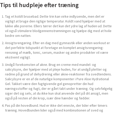
Tips til hudpleje efter træning
Tag et koldt brusebad. Dette trin kan virke indlysende, men det er
vigtigt at bruge den rigtige temperatur. Koldt vand hjælper med at
lukke alle porerne. Ellers tørrer det kun det ydre lag af huden ud. Dette
vil også stimulere blodgennemstrømningen og hjælpe dig med at hvile
bedre om natten.
Ansigtsrengøring. Efter en dag med gymnastik eller anden workout er
det perfekte tidspunkt at foretage en komplet ansigtsrengøring:
rensning af mælk, tonic, serum, masker og andre produkter vil være
ekstremt vigtigt.
Undgå forekomsten af ​​akne. Brug en creme med mandel- og
salicylsyre, der hjælper med at pleje huden, for at undgå pletter og
rødme på grund af dehydrering eller akne-reaktioner fra svedtendens.
Salicylsyre er en af ​​de naturlige komponenter i Pure Aloe Hydrational
Gel. Takket være den fugtgivende gel genopretter din hud
næringsstoffer og fugt, der er gået tabt under træning. Og selvfølgelig
siger det sig selv, at du ikke kun skal anvende det på dit ansigt, men
også på resten af ​​din krop, især dine hænder og fødder.
Pas på din hovedbund. Hud er ikke det eneste, der lider efter timers
træning. Hovedbunden lider også med kombinationen af ​​sved og