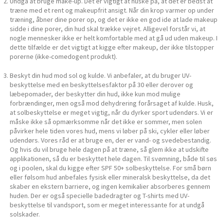
Undgå at bruge make-up. Det er vigtigt at huske på, at det er bedst at
træne med et rent og makeupfrit ansigt. Når din krop varmer op under
træning, åbner dine porer op, og det er ikke en god ide at lade makeup
sidde i dine porer, din hud skal trække vejret. Alligevel forstår vi, at
nogle mennesker ikke er helt komfortable med at gå ud uden makeup. I
dette tilfælde er det vigtigt at kigge efter makeup, der ikke tilstopper
porerne (ikke-comedogent produkt).
Beskyt din hud mod sol og kulde. Vi anbefaler, at du bruger UV-
beskyttelse med en beskyttelsesfaktor på 30 eller derover og
læbepomader, der beskytter din hud, ikke kun mod mulige
forbrændinger, men også mod dehydrering forårsaget af kulde. Husk,
at solbeskyttelse er meget vigtig, når du dyrker sport udendørs. Vi er
måske ikke så opmærksomme når det ikke er sommer, men solen
påvirker hele tiden vores hud, mens vi løber på ski, cykler eller løber
udendørs. Vores råd er at bruge en, der er vand- og svedebestandig.
Og hvis du vil bruge hele dagen på at træne, så glem ikke at udskifte
applikationen, så du er beskyttet hele dagen. Til svømning, både til søs
og i poolen, skal du kigge efter SPF 50+ solbeskyttelse. For små børn
eller følsom hud anbefales fysisk eller mineralsk beskyttelse, da det
skaber en ekstern barriere, og ingen kemikalier absorberes gennem
huden. Der er også specielle badedragter og T-shirts med UV-
beskyttelse til vandsport, som er meget interessante for at undgå
solskader.